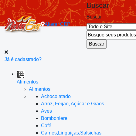
Buscar
Buscar
Alterar
CEP
Já é cadastrado?
Alimentos
Alimentos
Achocolatado
Arroz, Feijão, Açúcar e Grãos
Aves
Bomboniere
Café
Carnes,Linguiças,Salsichas