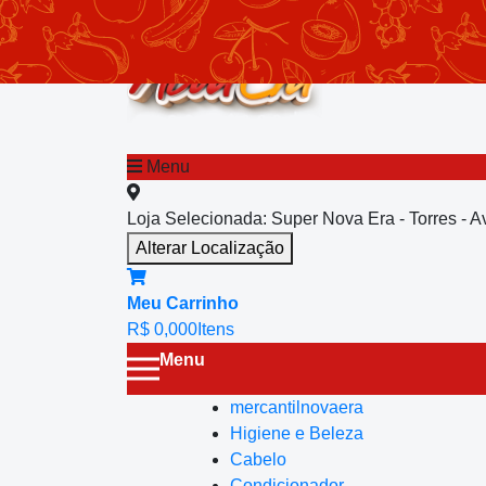
chevron_left
Menu principal
Menu
Loja Selecionada:
Super Nova Era - Torres - 
Alterar Localização
Meu Carrinho
R$ 0,00
0
Itens
Menu
mercantilnovaera
Higiene e Beleza
Cabelo
Condicionador