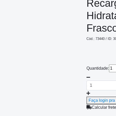
Recar
Hidrat
Frasc
Cód.: 73440 / ID: 3
Quantidade:
Faça login pra 
Calcular fret