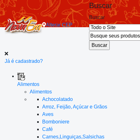
Buscar
Buscar
Alterar
CEP
Já é cadastrado?
Alimentos
Alimentos
Achocolatado
Arroz, Feijão, Açúcar e Grãos
Aves
Bomboniere
Café
Carnes,Linguiças,Salsichas