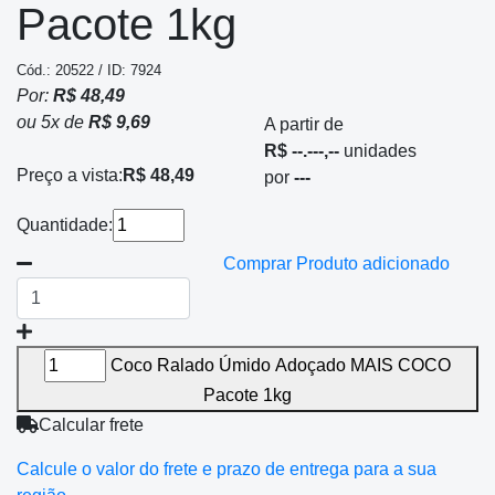
Pacote 1kg
Cód.: 20522 / ID: 7924
Por:
R$ 48,49
ou
5
x
de
R$ 9,69
A partir de
R$ --.---,--
unidades
Preço a vista:
R$ 48,49
por
---
Quantidade:
Comprar
Produto adicionado
Coco Ralado Úmido Adoçado MAIS COCO
Pacote 1kg
Calcular frete
Calcule o valor do frete e prazo de entrega para a sua