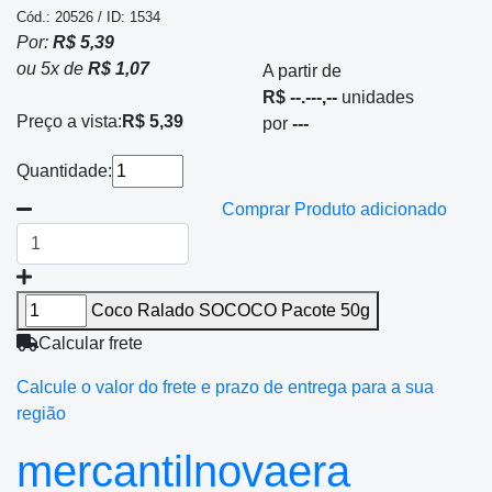
Cód.: 20526 / ID: 1534
Por:
R$ 5,39
ou
5
x
de
R$ 1,07
A partir de
R$ --.---,--
unidades
Preço a vista:
R$ 5,39
por
---
Quantidade:
Comprar
Produto adicionado
Coco Ralado SOCOCO Pacote 50g
Calcular frete
Calcule o valor do frete e prazo de entrega para a sua
região
mercantilnovaera