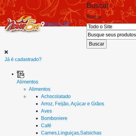
Buscar
Buscar
Alterar
CEP
Já é cadastrado?
Alimentos
Alimentos
Achocolatado
Arroz, Feijão, Açúcar e Grãos
Aves
Bomboniere
Café
Carnes,Linguiças,Salsichas