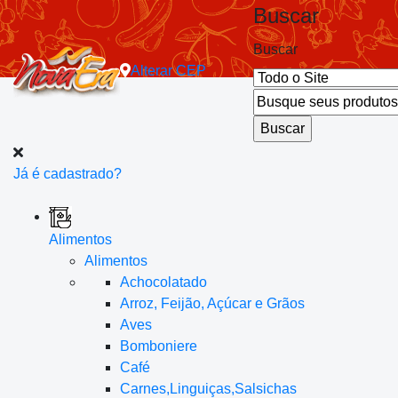
Buscar
Buscar
Alterar
CEP
Já é cadastrado?
Alimentos
Alimentos
Achocolatado
Arroz, Feijão, Açúcar e Grãos
Aves
Bomboniere
Café
Carnes,Linguiças,Salsichas