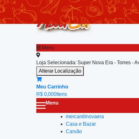
chevron_left
Menu principal
Menu
Loja Selecionada:
Super Nova Era - Torres - 
Alterar Localização
Meu Carrinho
R$ 0,00
0
Itens
Menu
mercantilnovaera
Casa e Bazar
Carvão