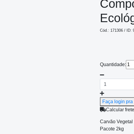
Compo
Ecoló
Cód.: 171306 / ID: 
Quantidade:
Faça login pra 
Calcular fret
Carvão Vegeta
Pacote 2kg