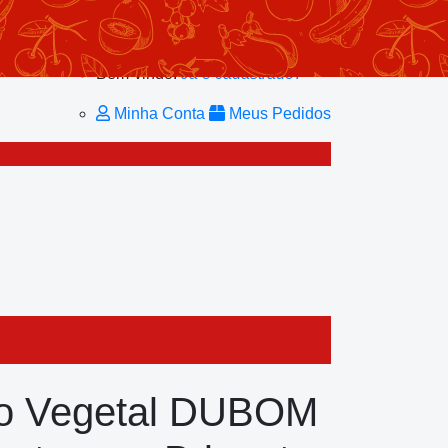
Minhas Listas
Repetir Pedido
Minha Conta
Bem-vindo!
Já é cadastrado?
Minha Conta
Meus Pedidos
o Vegetal DUBOM