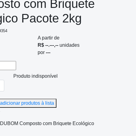
sto com Briquete
gico Pacote 2kg
9354
A partir de
R$ --.---,--
unidades
por
---
Produto indisponível
adicionar produtos à lista
e
l DUBOM Composto com Briquete Ecológico