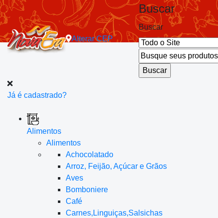
Buscar
Buscar
Alterar
CEP
Já é cadastrado?
Alimentos
Alimentos
Achocolatado
Arroz, Feijão, Açúcar e Grãos
Aves
Bomboniere
Café
Carnes,Linguiças,Salsichas