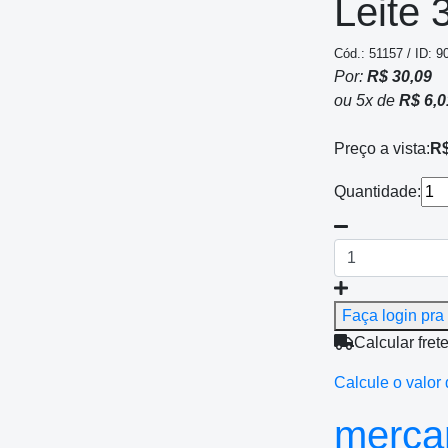
Leite 
Cód.: 51157 / ID: 9
Por:
R$ 30,09
ou
5
x
de
R$ 6,0
Preço a vista:
R$
Quantidade:
Faça login pra 
Calcular fret
Calcule o valor 
mercan