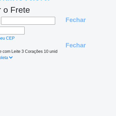
r o Frete
Fechar
e
meu CEP
Fechar
e com Leite 3 Corações 10 unid
pleta