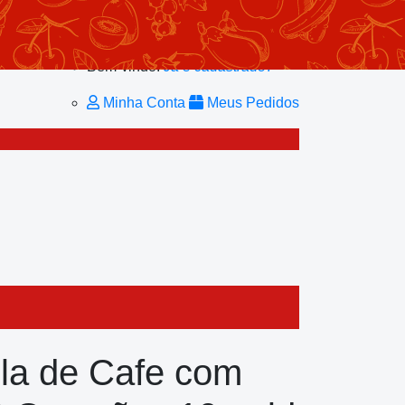
Minhas Listas
Repetir Pedido
Minha Conta
Bem-vindo!
Já é cadastrado?
Minha Conta
Meus Pedidos
la de Cafe com