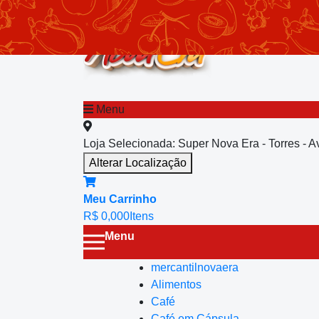
chevron_left
Menu principal
Menu
Loja Selecionada:
Super Nova Era - Torres - 
Alterar Localização
Meu Carrinho
R$ 0,00
0
Itens
Menu
mercantilnovaera
Alimentos
Café
Café em Cápsula