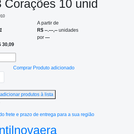
3 Corações 10 unid
010
A partir de
1
R$ --.---,--
unidades
por
---
 30,09
Comprar
Produto adicionado
adicionar produtos à lista
e
do frete e prazo de entrega para a sua região
tilnovaera