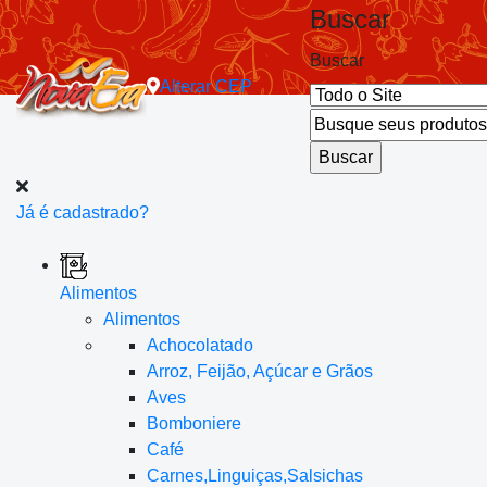
Buscar
Buscar
Alterar
CEP
Já é cadastrado?
Alimentos
Alimentos
Achocolatado
Arroz, Feijão, Açúcar e Grãos
Aves
Bomboniere
Café
Carnes,Linguiças,Salsichas