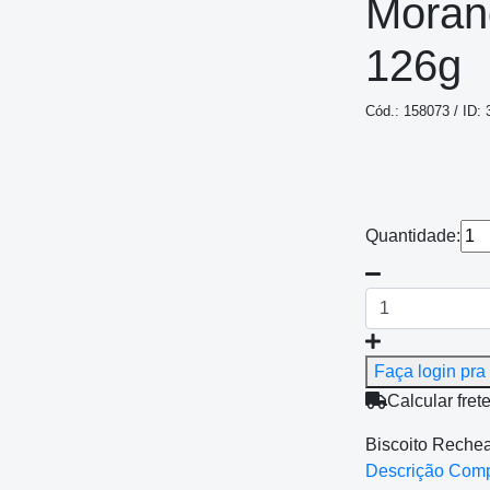
Moran
126g
Cód.: 158073 / ID:
Quantidade:
Faça login pra 
Calcular fret
Biscoito Rech
Descrição Com