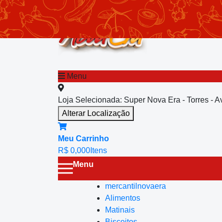
chevron_left
Menu principal
Menu
Loja Selecionada:
Super Nova Era - Torres - 
Alterar Localização
Meu Carrinho
R$ 0,00
0
Itens
Menu
mercantilnovaera
Alimentos
Matinais
Biscoitos