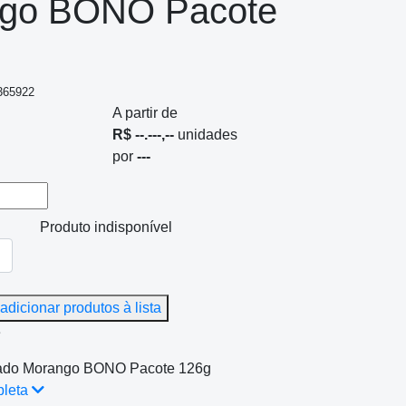
go BONO Pacote
 365922
A partir de
R$ --.---,--
unidades
por
---
Produto indisponível
adicionar produtos à lista
e
eado Morango BONO Pacote 126g
pleta