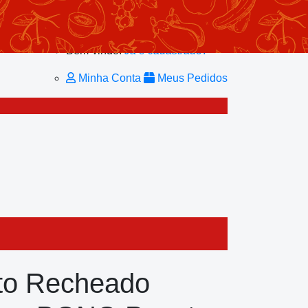
Minhas Listas
Repetir Pedido
Minha Conta
Bem-vindo!
Já é cadastrado?
Minha Conta
Meus Pedidos
ito Recheado