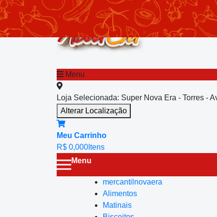
chevron_left
Menu principal
Menu
Loja Selecionada:
Super Nova Era - Torres - 
Alterar Localização
Meu Carrinho
R$ 0,00
0
Itens
Menu
mercantilnovaera
Alimentos
Matinais
Biscoitos