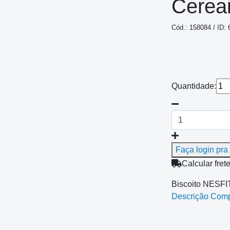
Cerea
Cód.: 158084 / ID: 
Quantidade:
Faça login pra 
Calcular fret
Biscoito NESFI
Descrição Com