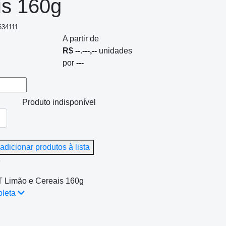
is 160g
634111
A partir de
R$ --.---,--
unidades
por
---
Produto indisponível
adicionar produtos à lista
e
T Limão e Cereais 160g
pleta