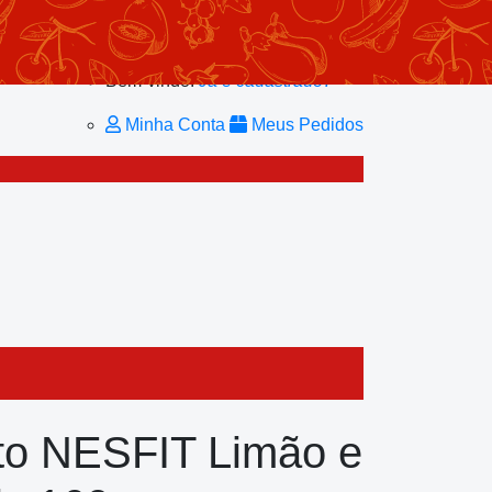
Minhas Listas
Repetir Pedido
Minha Conta
Bem-vindo!
Já é cadastrado?
Minha Conta
Meus Pedidos
ito NESFIT Limão e