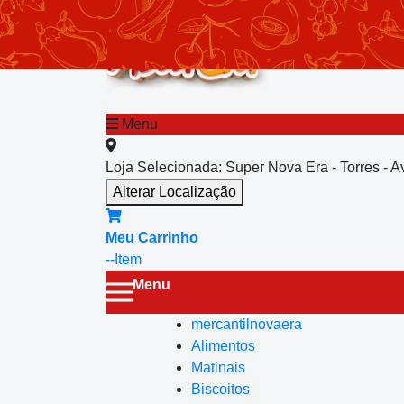
chevron_left
Menu principal
Menu
Loja Selecionada:
Super Nova Era - Torres - 
Alterar Localização
Meu Carrinho
--
Item
Menu
mercantilnovaera
Alimentos
Matinais
Biscoitos