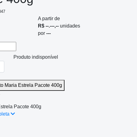
047
A partir de
R$ --.---,--
unidades
por
---
Produto indisponível
to Maria Estrela Pacote 400g
e
Estrela Pacote 400g
pleta