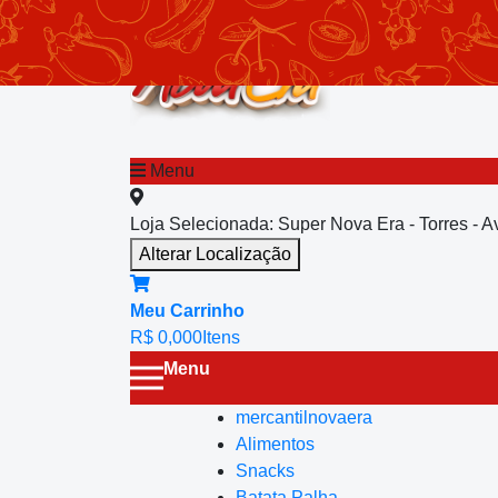
chevron_left
Menu principal
Menu
Loja Selecionada:
Super Nova Era - Torres - 
Alterar Localização
Meu Carrinho
R$ 0,00
0
Itens
Menu
mercantilnovaera
Alimentos
Snacks
Batata Palha