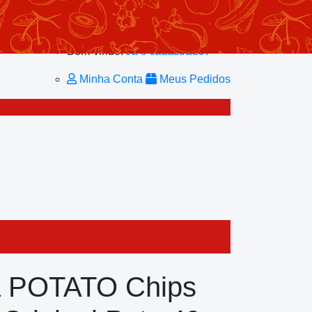
Minhas Listas
Repetir Pedido
Minha Conta
Bem-vindo!
Já é cadastrado?
Minha Conta
Meus Pedidos
a POTATO Chips