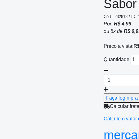
Sabor 
Cód.: 232818 / ID:
Por:
R$ 4,99
ou
5
x
de
R$ 0,9
Preço a vista:
R$
Quantidade:
Faça login pra 
Calcular fret
Calcule o valor 
mercan