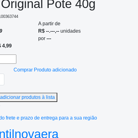
Original Pote 40g
 100363744
A partir de
9
R$ --.---,--
unidades
por
---
 4,99
Comprar
Produto adicionado
adicionar produtos à lista
e
do frete e prazo de entrega para a sua região
tilnovaera