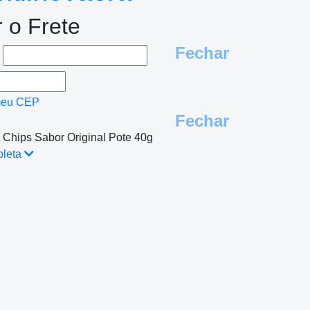
r o Frete
Fechar
e
meu CEP
Fechar
Chips Sabor Original Pote 40g
pleta