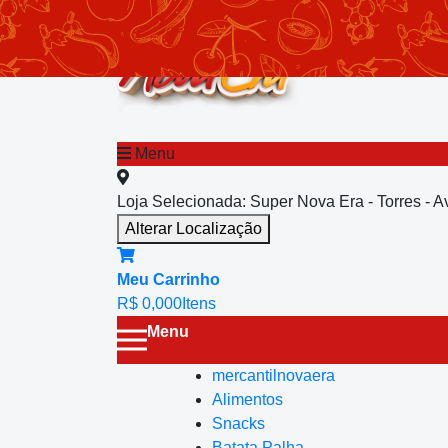
chevron_left
Menu principal
Menu
Loja Selecionada:
Super Nova Era - Torres - 
Alterar Localização
Meu Carrinho
R$ 0,00
0
Itens
Menu
mercantilnovaera
Alimentos
Snacks
Batata Palha