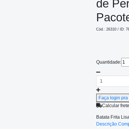
de Pe
Pacot
Cód.: 26310 / ID: 7
Quantidade:
Faça login pra 
Calcular fret
Batata Frita Li
Descrição Com