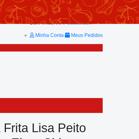
Minhas Listas
Repetir Pedido
Minha Conta
Bem-vindo!
Já é cadastrado?
Minha Conta
Meus Pedidos
 Frita Lisa Peito