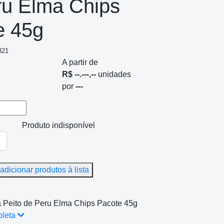
ru Elma Chips
e 45g
821
A partir de
R$ --.---,--
unidades
por
---
Produto indisponível
adicionar produtos à lista
e
sa Peito de Peru Elma Chips Pacote 45g
pleta