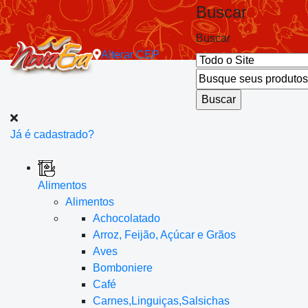
Buscar
Buscar
Alterar
CEP
Já é cadastrado?
Alimentos
Alimentos
Achocolatado
Arroz, Feijão, Açúcar e Grãos
Aves
Bomboniere
Café
Carnes,Linguiças,Salsichas