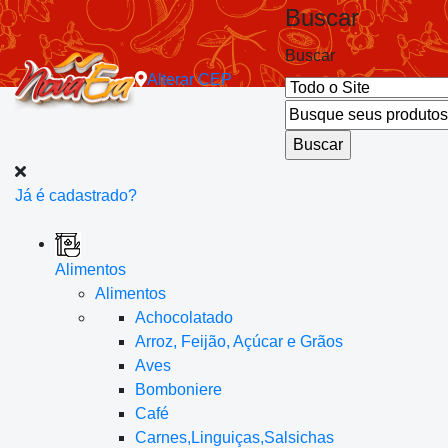
Buscar
Buscar
Alterar
CEP
Já é cadastrado?
Alimentos
Alimentos
Achocolatado
Arroz, Feijão, Açúcar e Grãos
Aves
Bomboniere
Café
Carnes,Linguiças,Salsichas