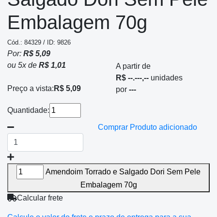
Embalagem 70g
Cód.: 84329 / ID: 9826
Por:
R$ 5,09
ou
5
x
de
R$ 1,01
A partir de
R$ --.---,--
unidades
Preço a vista:
R$ 5,09
por
---
Quantidade:
Comprar
Produto adicionado
Amendoim Torrado e Salgado Dori Sem Pele
Embalagem 70g
Calcular frete