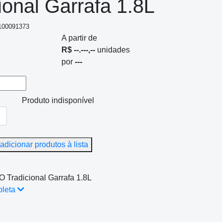
ional Garrafa 1.8L
 100091373
A partir de
R$ --.---,--
unidades
por
---
Produto indisponível
adicionar produtos à lista
e
 Tradicional Garrafa 1.8L
pleta