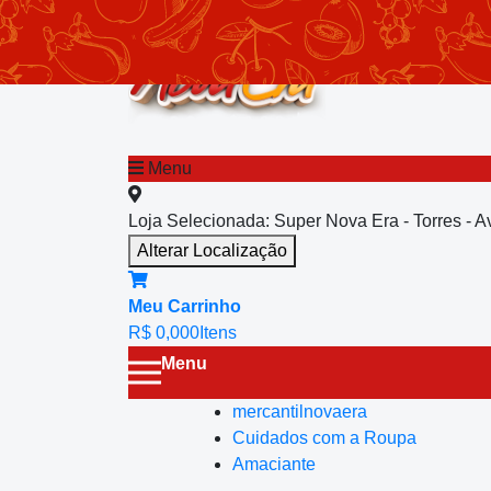
chevron_left
Menu principal
Menu
Loja Selecionada:
Super Nova Era - Torres - 
Alterar Localização
Meu Carrinho
R$ 0,00
0
Itens
Menu
mercantilnovaera
Cuidados com a Roupa
Amaciante