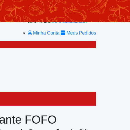
Minhas Listas
Repetir Pedido
Minha Conta
Bem-vindo!
Já é cadastrado?
Minha Conta
Meus Pedidos
ante FOFO