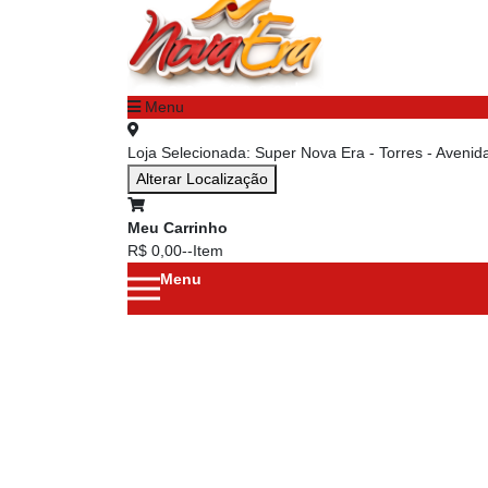
Menu
chevron_left
Menu principal
Loja Selecionada:
Super Nova Era - Torres - Aveni
Alterar Localização
Meu Carrinho
R$ 0,00
--
Item
Menu