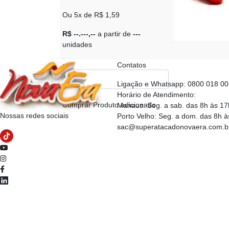
Ou 5x de
R$ 1,59
R$ --.---,--
a partir de
---
unidades
1397212
-
Contatos
Ligação e Whatsapp: 0800 018 0
+
Horário de Atendimento:
Comprar
Produto adicionado
Manaus: Seg. a sab. das 8h às 17
Nossas redes sociais
Porto Velho: Seg. a dom. das 8h à
sac@superatacadonovaera.com.b