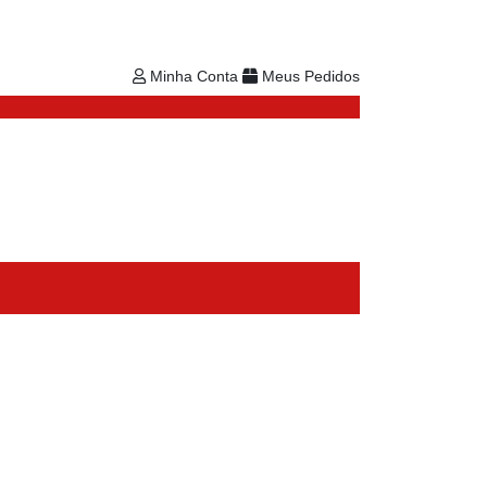
Minhas Listas
Repetir Pedido
Minha Conta
Minha Conta
Meus Pedidos