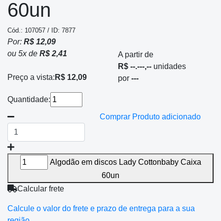
60un
Cód.: 107057 / ID: 7877
Por:
R$ 12,09
ou
5
x
de
R$ 2,41
A partir de
R$ --.---,--
unidades
Preço a vista:
R$ 12,09
por
---
Quantidade:
Comprar
Produto adicionado
Algodão em discos Lady Cottonbaby Caixa
60un
Calcular frete
Calcule o valor do frete e prazo de entrega para a sua
região