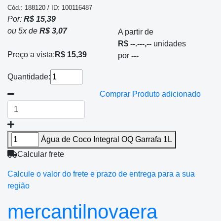
Cód.: 188120 / ID: 100116487
Por:
R$ 15,39
ou
5
x
de
R$ 3,07
A partir de
R$ --.---,--
unidades
Preço a vista:
R$ 15,39
por
---
Quantidade:
Comprar
Produto adicionado
Água de Coco Integral OQ Garrafa 1L
Calcular frete
Calcule o valor do frete e prazo de entrega para a sua
região
mercantilnovaera