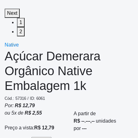
Next
1
2
Native
Açúcar Demerara
Orgânico Native
Embalagem 1k
Cód.: 57316 / ID: 6061
Por:
R$ 12,79
ou
5
x
de
R$ 2,55
A partir de
R$ --.---,--
unidades
Preço a vista:
R$ 12,79
por
---