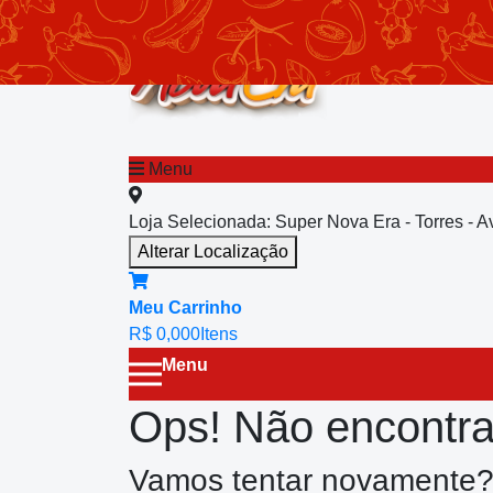
chevron_left
Menu principal
Menu
Loja Selecionada:
Super Nova Era - Torres - 
Alterar Localização
Meu Carrinho
R$ 0,00
0
Itens
Menu
Ops! Não encontra
Vamos tentar novamente