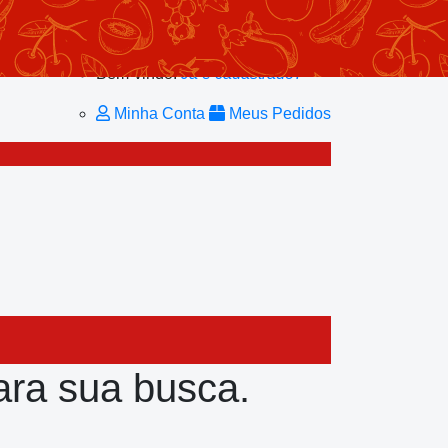
Minhas Listas
Repetir Pedido
Minha Conta
Bem-vindo!
Já é cadastrado?
Minha Conta
Meus Pedidos
ra sua busca.